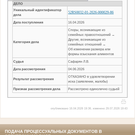
ДЕЛО
Уникальный идентификатор
52RS0032-01-2026-000029-86
дела
Дата поступления
16.04.2026
Споры, возникающие из
семейных правоотношений →
Другие, возникающие из
Категория дела
семейных отношений →
Об изменении размера или
формы взыскания алиментов
Судья
Сафарян Л.В.
Дата рассмотрения
04.06.2026
ОТКАЗАНО в удовлетворении
Результат рассмотрения
иска (заявлении, жалобы)
Признак рассмотрения дела
Рассмотрено единолично судьей
опубликовано 16.04.2026 19:36, изменено 29.07.2026 19:43
ПОДАЧА ПРОЦЕССУАЛЬНЫХ ДОКУМЕНТОВ В