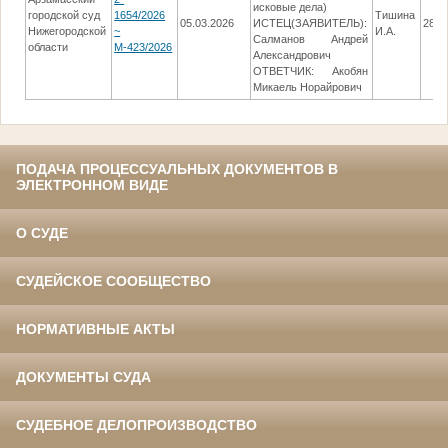
исковые дела)
городской суд
1654/2026
Тишина
05.03.2026
ИСТЕЦ(ЗАЯВИТЕЛЬ):
28.0
Нижегородской
~
И.А.
Салманов Андрей
области
М-423/2026
Александрович
ОТВЕТЧИК: Акобян
Микаель Норайрович
ПОДАЧА ПРОЦЕССУАЛЬНЫХ ДОКУМЕНТОВ В
ЭЛЕКТРОННОМ ВИДЕ
О СУДЕ
СУДЕЙСКОЕ СООБЩЕСТВО
НОРМАТИВНЫЕ АКТЫ
ДОКУМЕНТЫ СУДА
СУДЕБНОЕ ДЕЛОПРОИЗВОДСТВО