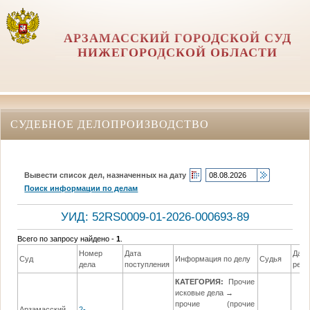
АРЗАМАССКИЙ ГОРОДСКОЙ СУД
НИЖЕГОРОДСКОЙ ОБЛАСТИ
СУДЕБНОЕ ДЕЛОПРОИЗВОДСТВО
Вывести список дел, назначенных на дату
Поиск информации по делам
УИД: 52RS0009-01-2026-000693-89
Всего по запросу найдено -
1
.
Номер
Дата
Дата
Суд
Информация по делу
Судья
дела
поступления
реш
КАТЕГОРИЯ:
Прочие
исковые дела →
прочие (прочие
Арзамасский
2-