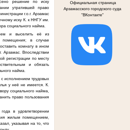
есено решение по иску
Официальная страница
нании утратившей право
Арзамасского городского суда
нистрации г.о.г. Арзамас
"ВКонтакте"
чному иску К. к ННГУ им.
ора социального найма.
нием и выселить её из
о помещения; в случае
оставить комнату в ином
г. Арзамас. Впоследствии
ой регистрации по месту
ствительным и обязать
льного найма.
и с исполнением трудовых
лья у неё не имеется. К.
вору социального найма,
анить право пользования
 года в удовлетворении
ания жилым помещением,
азал, указывая на то, что
онду.