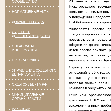
20 января 2025 года 
СООБЩЕСТВО
Нижегородского госуда
пользования жилым помещ
НОРМАТИВНЫЕ АКТЫ
о понуждении к предоста
ДОКУМЕНТЫ СУДА
Н.И.Лобачевского о приз
Университет просил п
СУДЕБНОЕ
специализированного 
ДЕЛОПРОИЗВОДСТВО
невозможности предоста
общежитии до заключения
СПРАВОЧНАЯ
истец просил признать 
ИНФОРМАЦИЯ
жительства, а также 
администрацию г.о.г. Ар
ПРЕСС-СЛУЖБА
Судом установлено, что 
УПРАВЛЕНИЕ СУДЕБНОГО
отношений в 80-х годах.
ДЕПАРТАМЕНТА
состоит на учете в кач
является пенсионером и
СУДЫ СУБЪЕКТА РФ
комнатой в общежитии за
МУНИЦИПАЛЬНЫЕ
Решением Арзамасского
ОРГАНЫ ВЛАСТИ
требований ННГУ им. Н
выселении и иных требова
ВАКАНСИИ
занимаемое ответчиком 