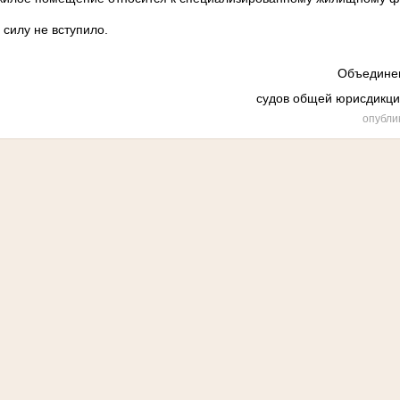
 силу не вступило.
Объединен
судов общей юрисдикци
опубли