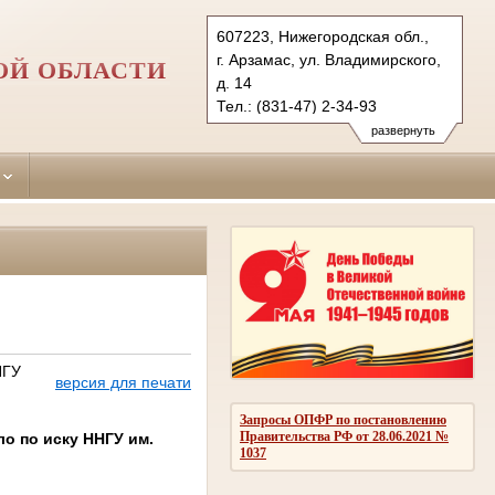
607223, Нижегородская обл.,
г. Арзамас, ул. Владимирского,
ОЙ ОБЛАСТИ
д. 14
Тел.: (831-47) 2-34-93
arzamassky.nnov@sudrf.ru
развернуть
НГУ
версия для печати
Запросы ОПФР по постановлению
Правительства РФ от 28.06.2021 №
о по иску ННГУ им.
1037