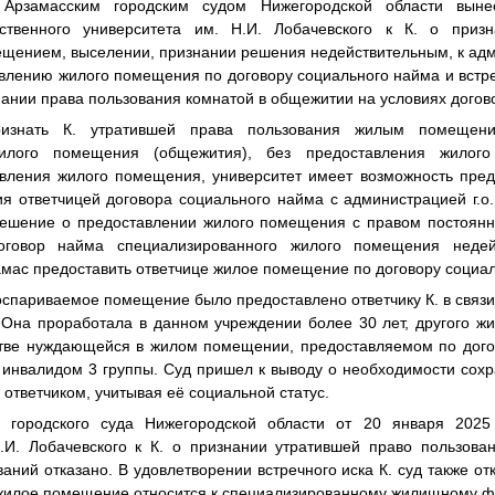
Арзамасским городским судом Нижегородской области вын
рственного университета им. Н.И. Лобачевского к К. о приз
ением, выселении, признании решения недействительным, к адми
влению жилого помещения по договору социального найма и встре
нании права пользования комнатой в общежитии на условиях догов
ризнать К. утратившей права пользования жилым помеще
жилого помещения (общежития), без предоставления жилог
вления жилого помещения, университет имеет возможность пред
 ответчицей договора социального найма с администрацией г.о.
решение о предоставлении жилого помещения с правом постоянн
договор найма специализированного жилого помещения недей
замас предоставить ответчице жилое помещение по договору социа
оспариваемое помещение было предоставлено ответчику К. в связ
 Она проработала в данном учреждении более 30 лет, другого жи
естве нуждающейся в жилом помещении, предоставляемом по дого
 инвалидом 3 группы. Суд пришел к выводу о необходимости сохр
 ответчиком, учитывая её социальной статус.
 городского суда Нижегородской области от 20 января 2025
.И. Лобачевского к К. о признании утратившей право пользов
ний отказано. В удовлетворении встречного иска К. суд также отк
жилое помещение относится к специализированному жилищному ф