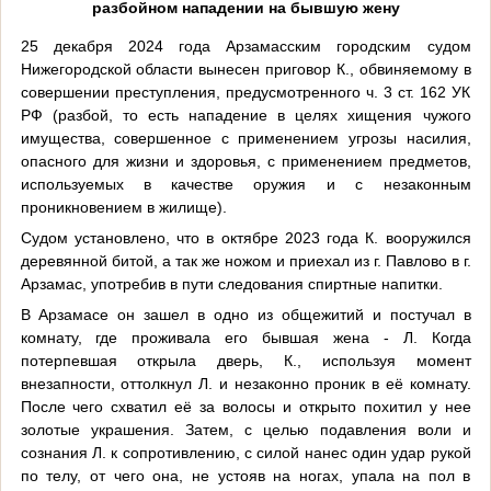
разбойном нападении на бывшую жену
25 декабря 2024 года Арзамасским городским судом
Нижегородской области вынесен приговор К., обвиняемому в
совершении преступления, предусмотренного ч. 3 ст. 162 УК
РФ (разбой, то есть нападение в целях хищения чужого
имущества, совершенное с применением угрозы насилия,
опасного для жизни и здоровья, с применением предметов,
используемых в качестве оружия и с незаконным
проникновением в жилище).
Судом установлено, что в октябре 2023 года К. вооружился
деревянной битой, а так же ножом и приехал из г. Павлово в г.
Арзамас, употребив в пути следования спиртные напитки.
В Арзамасе он
зашел в
одно из общежитий
и постучал в
комнату, где проживала его бывшая жена
-
Л. Когда
потерпевшая открыла дверь, К., используя момент
внезапности, оттолкнул Л. и незаконно проник в её комнату.
После чего схватил её за волосы
и
открыто похитил у нее
золотые украшения. Затем, с
целью подавления воли и
сознания Л
.
к сопротивлению, с силой нанес один удар рукой
по телу, от чего она, не устояв на ногах, упала на пол в