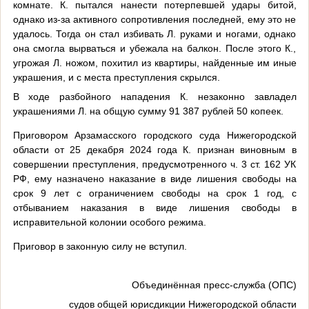
комнате
.
К. пытался нанести потерпевшей удары битой,
однако из-за активного сопротивления последней, ему это не
удалось. Тогда он стал избивать Л. руками и ногами, однако
она смогла вырваться и убежала на балкон. После этого К.,
угрожая Л. ножом, похитил из квартиры, найденные им иные
украшения, и с места преступления скрылся.
В ходе разбойного нападения К
.
незаконно завладел
украшениями Л. на общую сумму
91
387 рублей 50 копеек
.
Приговором Арзамасского городского суда Нижегородской
области от 25 декабря 2024 года К. признан виновным в
совершении преступления, предусмотренного ч. 3 ст. 162 УК
РФ, ему назначено наказание в виде лишения свободы на
срок 9 лет с ограничением свободы на срок 1 год, с
отбыванием наказания в виде лишения свободы в
исправительной колонии особого режима.
Приговор в законную силу не вступил.
Объединённая пресс-служба (ОПС)
судов общей юрисдикции Нижегородской области