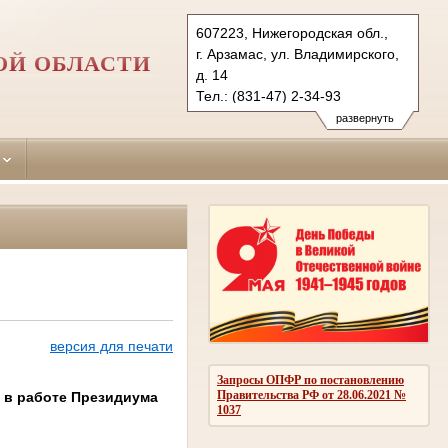
607223, Нижегородская обл.,
г. Арзамас, ул. Владимирского,
ОЙ ОБЛАСТИ
д. 14
Тел.: (831-47) 2-34-93
arzamassky.nnov@sudrf.ru
развернуть
версия для печати
Запросы ОПФР по постановлению
Правительства РФ от 28.06.2021 №
 в работе Президиума
1037