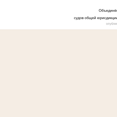
Объединён
судов общей юрисдикции
опубли